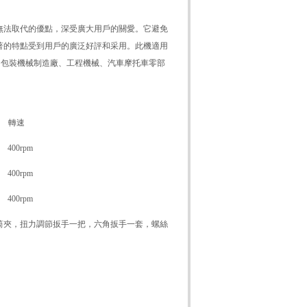
法取代的優點，深受廣大用戶的關愛。它避免
著的特點受到用戶的廣泛好評和采用。此機適用
、包裝機械制造廠、工程機械、汽車摩托車零部
 轉速
 400rpm
 400rpm
 400rpm
夾，扭力調節扳手一把，六角扳手一套，螺絲