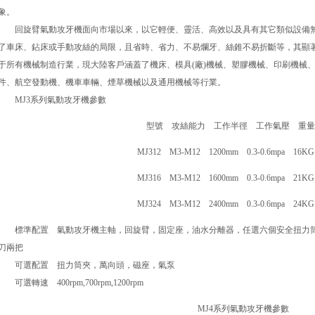
象。
回旋臂氣動攻牙機面向市場以來，以它輕便、靈活、高效以及具有其它類似設備無
了車床、鉆床或手動攻絲的局限，且省時、省力、不易爛牙、絲錐不易折斷等，其顯
于所有機械制造行業，現大陸客戶涵蓋了機床、模具(廠)機械、塑膠機械、印刷機械
件、航空發動機、機車車輛、煙草機械以及通用機械等行業。
MJ3系列氣動攻牙機參數
型號 攻絲能力 工作半徑 工作氣壓 重量
MJ312 M3-M12 1200mm 0.3-0.6mpa 16KG
MJ316 M3-M12 1600mm 0.3-0.6mpa 21KG
MJ324 M3-M12 2400mm 0.3-0.6mpa 24KG
標準配置 氣動攻牙機主軸，回旋臂，固定座，油水分離器，任選六個安全扭力筒
刀兩把
可選配置 扭力筒夾，萬向頭，磁座，氣泵
可選轉速 400rpm,700rpm,1200rpm
MJ4系列氣動攻牙機參數