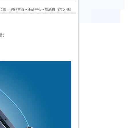
位置：
網站首頁
»
產品中心
»
攻絲機 （攻牙機）
話）