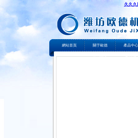
久久久
網站首頁
關于歐德
產品中
公司簡介
攻絲機
電動攻絲
數控攻絲
氣動攻絲
攻絲機配