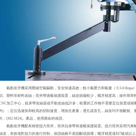
氣動攻牙機采用壓縮空氣驅動，安全快速高效；較小氣壓力和氣量（ 0.3-0.8mp
鋁、塑料等材料攻絲；筒夾帶過載保護裝置，絲攻損傷較少，螺牙精度高；操作簡單
CNC加工中心，銑床帶攻絲器或手動攻絲低許多；較重的工作物不需要定位裝置或移動，工
內）；定位迅速快和較高的切削速度，增加生產量；透孔或盲孔，絲攻均不致斷裂、
大：(M2-M24)。產品，使用壽命的保證。
氣動攻牙機配有精密扭力筒夾，筒夾自身帶有過載保護裝置。扭力筒夾采用汽車離
絲攻，有效地對扭力的進行控制，保證絲錐不易扭斷或損壞；螺牙精度達到7級或以