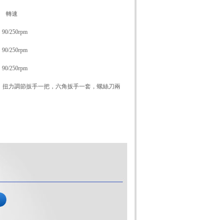
 轉速
0/250rpm
0/250rpm
0/250rpm
扭力調節扳手一把，六角扳手一套，螺絲刀兩