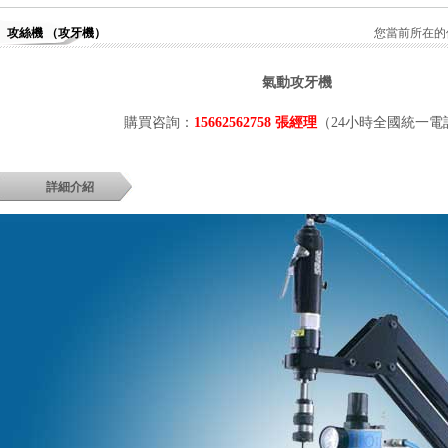
攻絲機 （攻牙機）
您當前所在的
氣動攻牙機
購買咨詢：
15662562758 張經理
（24小時全國統一電
詳細介紹