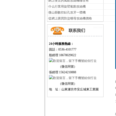
·
網上便宜的風動攻絲機哪里有
·
什么行業用旋臂氣動攻絲機
·
微山縣數控鉆孔攻牙一體機
·
從網上購買防盜螺母攻絲機價格
24小時服務熱線：
固話：0536-4101777
殷經理 18678029022
（微信同號）
張經理 15624210888
（微信同號）
地 址：山東濰坊市安丘城東工業園