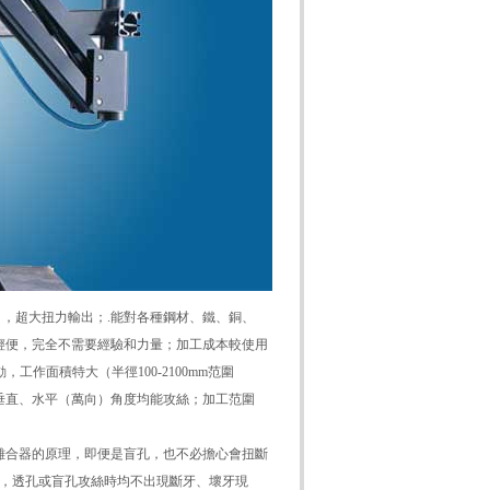
a），超大扭力輸出；.能對各種鋼材、鐵、銅、
輕便，完全不需要經驗和力量；加工成本較使用
作面積特大（半徑100-2100mm范圍
垂直、水平（萬向）角度均能攻絲；加工范圍
合器的原理，即便是盲孔，也不必擔心會扭斷
上，透孔或盲孔攻絲時均不出現斷牙、壞牙現